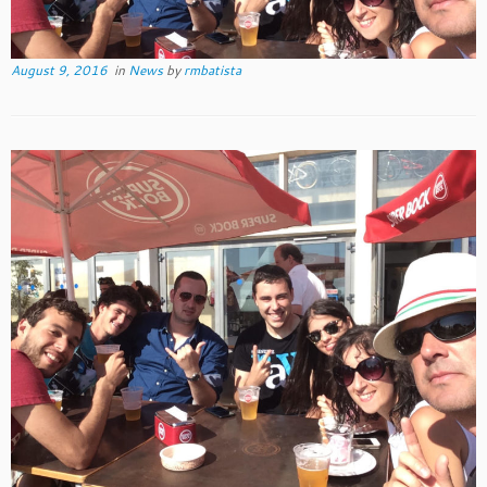
August 9, 2016
in
News
by
rmbatista