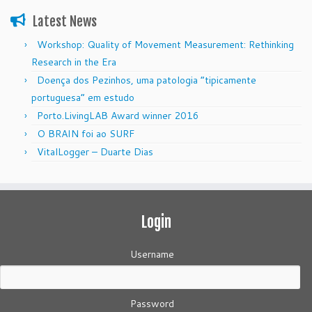
Latest News
Workshop: Quality of Movement Measurement: Rethinking
Research in the Era
Doença dos Pezinhos, uma patologia “tipicamente
portuguesa” em estudo
Porto.LivingLAB Award winner 2016
O BRAIN foi ao SURF
VitalLogger – Duarte Dias
Login
Username
Password