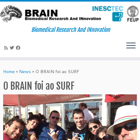
Biomedical Research And INnovation
Skip
to
Home
»
News
»
O BRAIN foi ao SURF
content
O BRAIN foi ao SURF